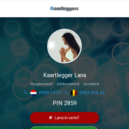
Kaartlegger Lana
Hoogsensitief - Helderwetend - Invoelend
0909 1919 -
0903 416 42
PIN 2859
Lana in verlof