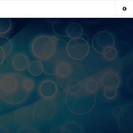
Sluit menu
UW KAARTLEGGERACCOUNT
Login
Aanmaken
Wachtwoord
COPYRIGHT 08 - 2026 MOBIEL V 2.0
KAARTLEGGERS.NL