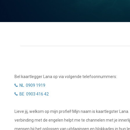
Getuigenissen
Waterman
Vissen
Belverzoek
Ram
Vragen?
Stier
Info
Tweelingen
Privacybeleid
Kreeft
Leeuw
Desktop website
Bel kaartlegger Lana op via volgende telefoonnummers:
Maagd
NL 0909 1919
Sluit menu
BE 0903 416 42
Weegschaal
Schorpioen
CONTACT
Lieve jij, welkom op mijn profiel! Mijn naam is kaartlegster Lan
Boogschutter
verbinding met de engelen helpt me te channelen met je innerlijke 
Bel NL kaartlegger
mensen bij het oplossen van uitdagingen en blokkades in hun lev
Steenbok