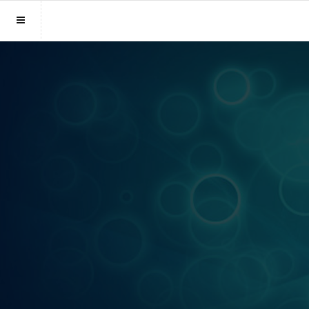
Sluit menu
MENU KAARTLEGGERS.NL
Home
Account
Kaartleggers
Login
Aanmaken
Vind kaartlegger
Wachtwoord
Fotoreading
Horoscoop
12