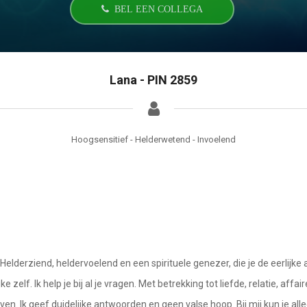
BEL EEN COLLEGA
Lana - PIN 2859
Hoogsensitief - Helderwetend - Invoelend
a. Helderziend, heldervoelend en een spirituele genezer, die je de eerli
zelf. Ik help je bij al je vragen. Met betrekking tot liefde, relatie, affa
en. Ik geef duidelijke antwoorden en geen valse hoop. Bij mij kun je al