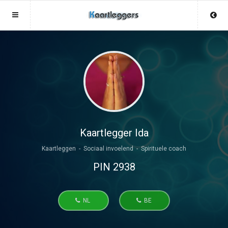
Sluit menu
Sluit menu
MENU KAARTLEGGERS.NL
UW KAARTLEGGERACCOUNT
Home
Login
Account
Aanmaken
Kaartleggers
Wachtwoord
Login
Kaartlegger Ida
Kaartleggen - Sociaal invoelend - Spirituele coach
Aanmaken
Vind kaartlegger
PIN 2938
Wachtwoord
COPYRIGHT 08 - 2026 MOBIEL V 2.0
Fotoreading
KAARTLEGGERS.NL
NL
BE
Horoscoop
12