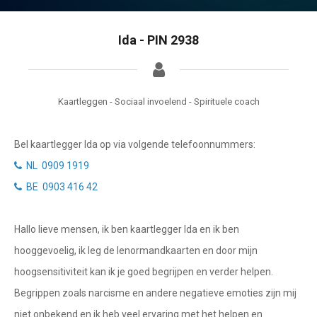
Getuigenissen
Waterman
Vissen
Belverzoek
Ida - PIN 2938
Ram
Vragen?
Stier
Kaartleggen - Sociaal invoelend - Spirituele coach
Info
Tweelingen
Bel kaartlegger Ida op via volgende telefoonnummers:
Privacybeleid
Kreeft
NL 0909 1919
Leeuw
Desktop website
BE 0903 416 42
Maagd
Sluit menu
Hallo lieve mensen, ik ben kaartlegger Ida en ik ben
Weegschaal
hooggevoelig, ik leg de lenormandkaarten en door mijn
Schorpioen
CONTACT
hoogsensitiviteit kan ik je goed begrijpen en verder helpen.
Boogschutter
Begrippen zoals narcisme en andere negatieve emoties zijn mij
Bel NL kaartlegger
niet onbekend en ik heb veel ervaring met het helpen en
Steenbok